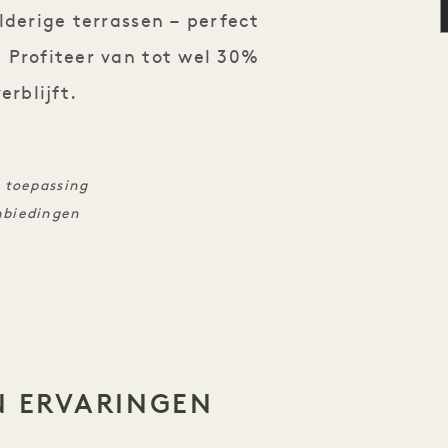
lderige terrassen – perfect
 Profiteer van tot wel 30%
erblijft.
 toepassing
nbiedingen
N ERVARINGEN