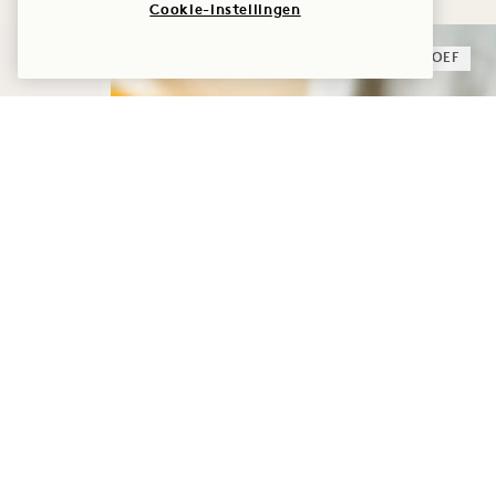
Cookie-instellingen
SLAAP
PROEF
OM 1 UUR WAKKER
WORDEN – INCLUSIEF
ONTBIJT
Tot 30% korting op uw verblijf
Dagelijks ontbijt