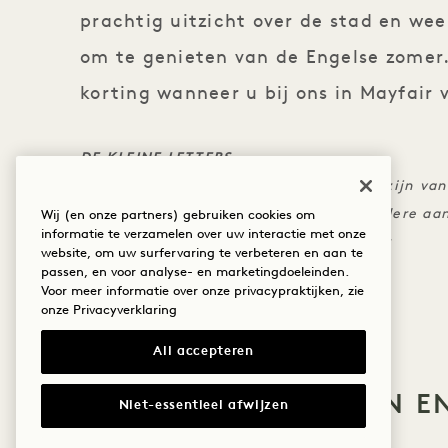
prachtig uitzicht over de stad en wee
om te genieten van de Engelse zomer.
korting wanneer u bij ons in Mayfair v
DE KLEINE LETTERS
De standaard annuleringsvoorwaarden zijn van
Kan niet worden gecombineerd met andere aa
Wij (en onze partners) gebruiken cookies om
informatie te verzamelen over uw interactie met onze
Verblijfsdata vanaf nu tot 14 september
website, om uw surfervaring te verbeteren en aan te
passen, en voor analyse- en marketingdoeleinden.
Voor meer informatie over onze privacypraktijken, zie
onze
Privacyverklaring
All accepteren
MEER AANBIEDINGEN E
Niet-essentieel afwijzen