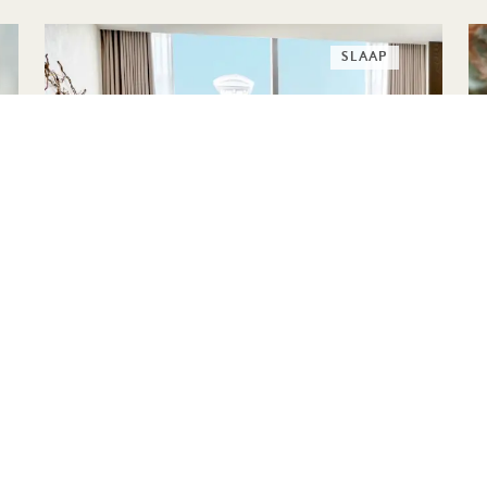
SLAAP
SLAAPSUITE
Tot 30% korting op je verblijf in een
suite
Ontbijt inbegrepen
Hoteltegoed van £ 80
Flexibele annuleringsvoorwaarden