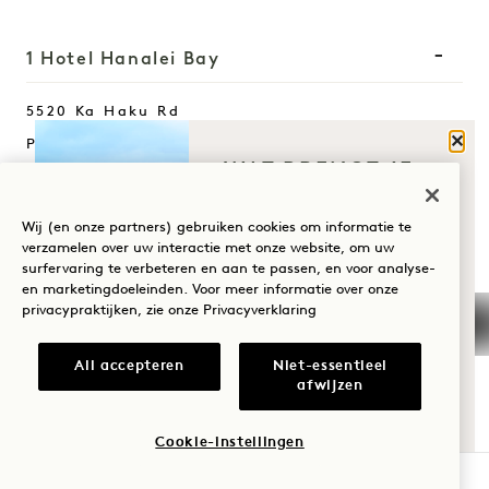
1 Hotel Hanalei Bay
5520 Ka Haku Rd
Sluit
Princeville, Kauaʻi
,
HI
96722
WAT BRENGT JE
Verenigde Staten
NAAR HANALEI
Hotel:
BAY?
Wij (en onze partners) gebruiken cookies om informatie te
+1 808 826 9644
verzamelen over uw interactie met onze website, om uw
surfervaring te verbeteren en aan te passen, en voor analyse-
Wellness
Wellnessretraites:
en marketingdoeleinden. Voor meer informatie over onze
+1 808 977 1237
privacypraktijken, zie onze
Privacyverklaring
Golf
Reserveringen:
Romantiek
All accepteren
Niet-essentieel
+1 833 623 2111
afwijzen
Tijd met het
Hanalei Bay
Contact opnemen
gezin
Beleid
Pers
Cookie-instellingen
Huisdiervriendelijk
FAQs
BESCHIKBAARHEID CONTROLEREN
Avontuur