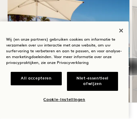
Wij (en onze partners) gebruiken cookies om informatie te
verzamelen over uw interactie met onze website, om uw
surfervaring te verbeteren en aan te passen, en voor analyse-
en marketingdoeleinden. Voor meer informatie over onze
ZOMERZONNEWENDE
privacypraktijken, zie onze
Privacyverklaring
Tot 30% korting op je verblijf
All accepteren
Niet-essentieel
USD tegoed van USD bij USD foodtruck bij
afwijzen
het zwembad aan het strand
Cookie-instellingen
BESCHIKBAARHEID CONTROLEREN
NaN / 4