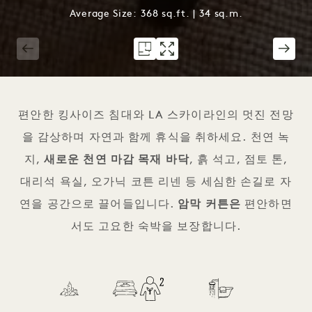
Average Size: 368 sq.ft. | 34 sq.m.
1 / 3
편안한 킹사이즈 침대와 LA 스카이라인의 멋진 전망
을 감상하며 자연과 함께 휴식을 취하세요. 천연 녹
지,
새로운 천연 마감 목재 바닥
, 흙 석고, 점토 톤,
대리석 욕실, 오가닉 코튼 리넨 등 세심한 손길로 자
연을 공간으로 끌어들입니다.
암막 커튼은
편안하면
서도 고요한 숙박을 보장합니다.