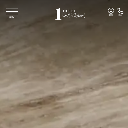
주요 콘텐츠로 건너뛰기
회원
통화
메뉴