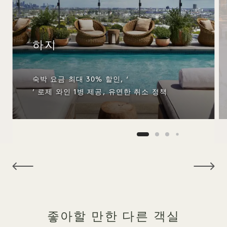
하지
숙박 요금 최대 30% 할인, ‘
’ 로제 와인 1병 제공, 유연한 취소 정책
NaN / 11
좋아할 만한 다른 객실