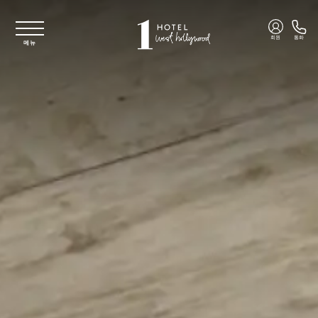
주요 콘텐츠로 건너뛰기
회원
통화
메뉴