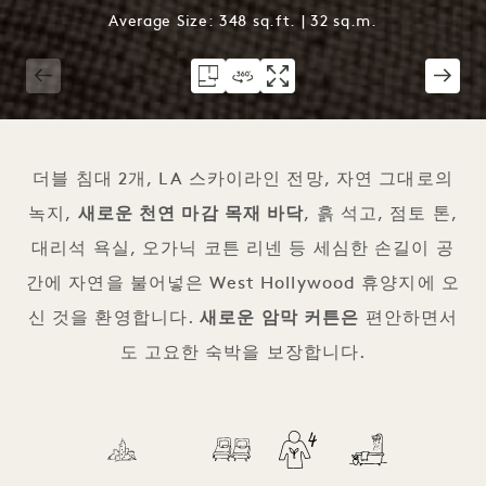
Average Size: 348 sq.ft. | 32 sq.m.
1 / 4
더블 침대 2개, LA 스카이라인 전망, 자연 그대로의
녹지,
새로운 천연 마감 목재 바닥
, 흙 석고, 점토 톤,
대리석 욕실, 오가닉 코튼 리넨 등 세심한 손길이 공
간에 자연을 불어넣은 West Hollywood 휴양지에 오
신 것을 환영합니다.
새로운 암막 커튼은
편안하면서
도 고요한 숙박을 보장합니다.