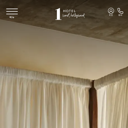
주요 콘텐츠로 건너뛰기
회원
통화
메뉴