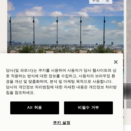
수면
맛
하지
당사(및 파트너)는 쿠키를 사용하여 사용자가 당사 웹사이트와 상
호 작용하는 방식에 대한 정보를 수집하고, 사용자의 브라우징 환
경을 개선 및 맞춤화하며, 분석 및 마케팅 목적으로 사용합니다.
숙박 요금 최대 30% 할인, ‘
당사의 개인정보 처리방침에 대한 자세한 내용은
개인정보
처리방
침을 참조하세요.
’ 로제 와인 1병 제공, 유연한 취소 정책
All 허용
비필수 거부
쿠키 설정
NaN / 11