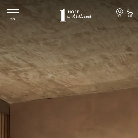
주요 콘텐츠로 건너뛰기
회원
통화
메뉴