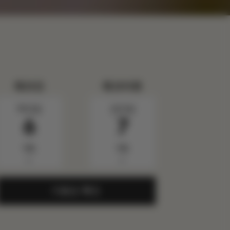
체크인
체크아웃
목요일
금요일
6
7
8월
8월
▼
▼
가용성 확인