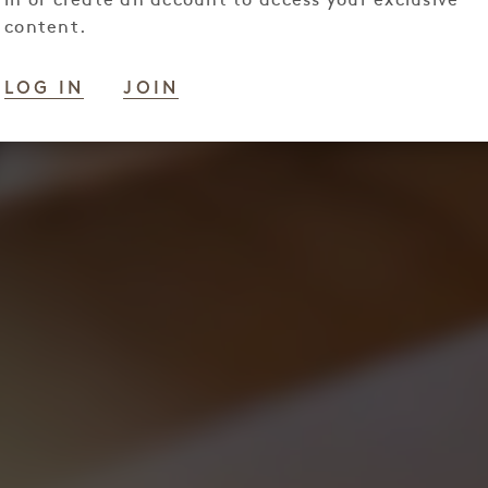
in or create an account to access your exclusive
content.
LOG IN
JOIN