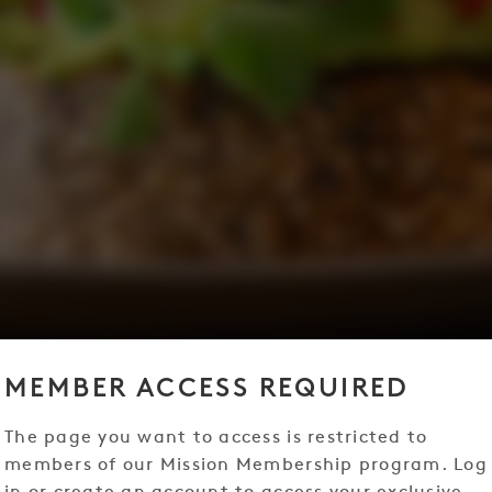
MEMBER ACCESS REQUIRED
The page you want to access is restricted to
members of our Mission Membership program. Log