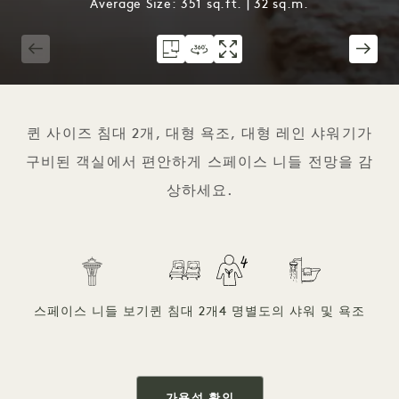
Average Size: 351 sq.ft. | 32 sq.m.
1 / 4
퀸 사이즈 침대 2개, 대형 욕조, 대형 레인 샤워기가
구비된 객실에서 편안하게 스페이스 니들 전망을 감
상하세요.
스페이스 니들 보기
퀸 침대 2개
4 명
별도의 샤워 및 욕조
가용성 확인