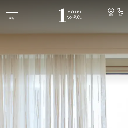
주요 콘텐츠로 건너뛰기
회원
통화
메뉴