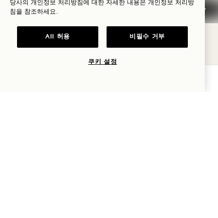
당사의 개인정보 처리방침에 대한 자세한 내용은
개인정보
처리방
일반 예약 정보
침을 참조하세요.
All 허용
비필수 거부
반려동물 정책
쿠키 설정
자주 묻는 질문
가용성 확인
1 Hotel Seattle
2125 테리 애비뉴
Seattle
,
WA
98121