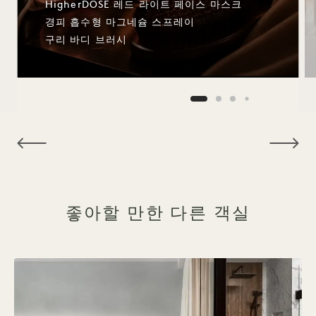
HigherDOSE 레드 라이트 페이스 마스크
경피 흡수형 마그네슘 스프레이
구리 바디 브러시
NaN / 9
좋아할 만한 다른 객실