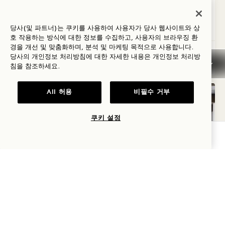
다이슨 헤어 드라이어
스위트 특전
Average Size: 476 sq.ft. | 44 sq.m.
당사(및 파트너)는 쿠키를 사용하여 사용자가 당사 웹사이트와 상
호 작용하는 방식에 대한 정보를 수집하고, 사용자의 브라우징 환
경을 개선 및 맞춤화하며, 분석 및 마케팅 목적으로 사용합니다.
City Studio Suite
당사의 개인정보 처리방침에 대한 자세한 내용은
개인정보
처리방
세부 정보 보기
침을 참조하세요.
All 허용
비필수 거부
쿠키 설정
가용성 확인
평면도 305
360도 투어 305
갤러리 305
알코브 스튜디오 스위트
알코브 스튜디오 
알코브 스튜디오 