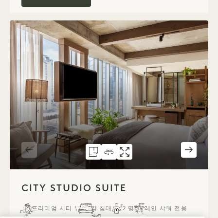
306호 평면도
360도 투어 306
갤러리 306
CITY STUDIO SUITE
CITY STUDIO S
CITY STUDIO S
1 / 3
CITY STUDIO SUITE
프리미엄 시티 뷰
킹 침대
2 명
레인 샤워 전용