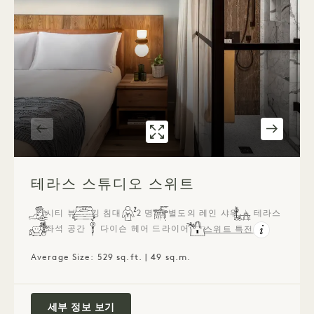
갤러리 541
테라스 스튜디오 스위
1 / 2
테라스 스튜디오 스위트
시티 뷰
킹 침대
2 명
별도의 레인 샤워
테라스
좌석 공간
다이슨 헤어 드라이어
스위트 특전
Average Size: 529 sq.ft. | 49 sq.m.
테라스 스튜디오 스위트
세부 정보 보기