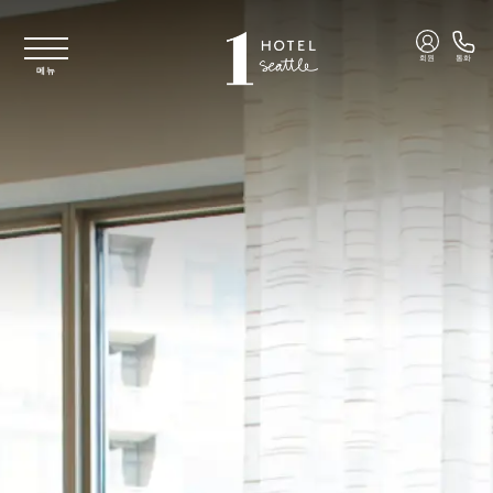
주요 콘텐츠로 건너뛰기
회원
통화
메뉴