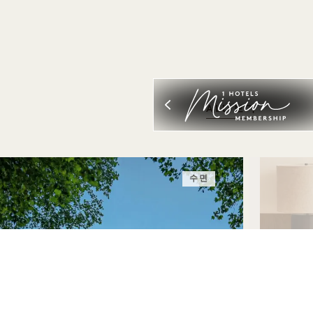
ALL 보기
수면
수
안녕하세요, SEATTLE
스위트
숙박 요금 최대 40% 할인
100