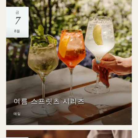
금
7
8월
여름 스프릿츠 시리즈
매일