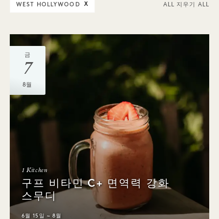
WEST HOLLYWOOD
X
ALL 지우기 ALL
금
7
8월
1 Kitchen
구프 비타민 C+ 면역력 강화
스무디
6월 15일 ~ 8월