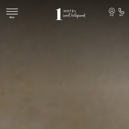
주요 콘텐츠로 건너뛰기
회원
통화
메뉴