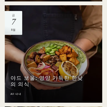
금
7
8월
야드 보울: 영양 가득한 한낮
의 의식
All 내내