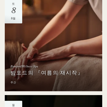
토
8
8월
Bamford Wellness Spa
밤포드의 『여름의 재시작』
주간
월