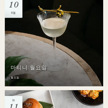
10
8월
마티니 월요일
월요일
화
11