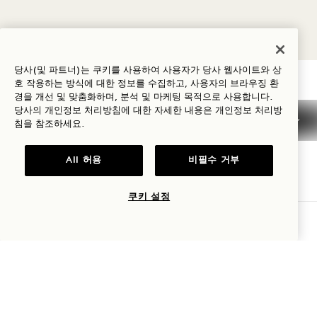
당사(및 파트너)는 쿠키를 사용하여 사용자가 당사 웹사이트와 상
호 작용하는 방식에 대한 정보를 수집하고, 사용자의 브라우징 환
경을 개선 및 맞춤화하며, 분석 및 마케팅 목적으로 사용합니다.
1 Hotel Nashville
당사의 개인정보 처리방침에 대한 자세한 내용은
개인정보
처리방
침을 참조하세요.
710 데몬브라운 스트리트
Nashville
,
TN
37203
All 허용
비필수 거부
미국
쿠키 설정
호텔:
가용성 확인
+1 615 510 0400
예약:
+1 833 624 3111
Nashville
문의하기
정책
언론