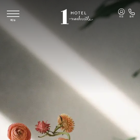
주요 콘텐츠로 건너뛰기
회원
통화
메뉴