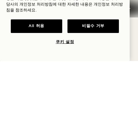
당사의 개인정보 처리방침에 대한 자세한 내용은
개인정보
처리방
단백질 바 45 크로네
침을 참조하세요.
훈제 아몬드 병 115 크로네
All 허용
비필수 거부
트루 민츠 25 크로네
쿠키 설정
트루 껌 30 크로네
사워 젤리 – 헤이 얌 55 kr
바이비 캔디 75 크로나
비건 구미 베어 110 kr
초콜릿 아몬드 140 크로네
건과일 믹스 병 110 kr