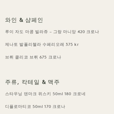
와인 & 샴페인
루이 자도 마콩 빌라쥬 – 그랑 마니앙 420 크로나
제나토 발폴리첼라 수페리오레 375 kr
브뤼 클리코 브뤼 675 크로나
주류, 칵테일 & 맥주
스타우닝 덴마크 위스키 50ml 180 크로네
디플로마티코 50ml 170 크로나