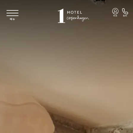
주요 콘텐츠로 건너뛰기
회원
통화
메뉴