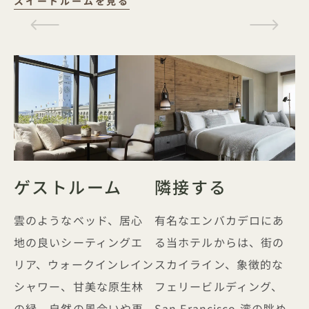
スイート
スイートルームを見る
ゲストルーム
隣接する
雲のようなベッド、居心
有名なエンバカデロにあ
地の良いシーティングエ
る当ホテルからは、街の
リア、ウォークインレイン
スカイライン、象徴的な
シャワー、甘美な原生林
フェリービルディング、
の緑、自然の風合いや再
San Francisco 湾の眺め