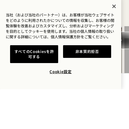
キャンペーン＆エクスペリエンス
すべてを表示
当社（および当社のパートナー）は、お客様が当社ウェブサイト
をどのように利用されたかについての情報を収集し、お客様の閲
覧体験を改善およびカスタマイズし、分析およびマーケティング
を目的としてクッキーを使用します。当社の個人情報の取り扱い
泊まる
に関する詳細については、
個人情報保護方針を
ご覧ください。
すべてのCookiesを許
非本質的拒否
可する
Cookie設定
空室状況を確認する
夏季限定宿泊オファー「サマ
ーソルスティス」
宿泊料金が最大40％オフ
ロゼワイン1本