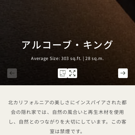
アルコーブ・キング
Average Size: 303 sq.ft. | 28 sq.m.
1 / 2
北カリフォルニアの美しさにインスパイアされた都
会の隠れ家では、自然の風合いと再生木材を使用
し、自然とのつながりを大切にしています。この客
室は禁煙です。