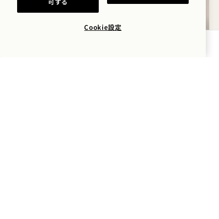
可する
Cookie設定
空室状況を確認する
間取り図 581
360度ツアー 581
ギャラリー581
アルコーブ・スタジオ・
アルコーブ・ス
アルコーブ・
1 / 3
アルコーブ・スタジオ・スイート
キングベッド
2人
レインシャワーのみ
インテリアビュー
スイートルーム特典
Average Size: 475 sq.ft. | 44 sq.m.
アルコーブ・スタジオ・スイート
詳細を見る