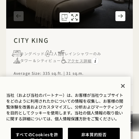
間取り図 586
ギャラリー586
CITY KING
CITY KING
1 / 4
CITY KING
キングベッド
2人
レインシャワーのみ
タワー＆シティビュー
アクセス詳細
Average Size: 335 sq.ft. | 31 sq.m.
City King
当社（および当社のパートナー）は、お客様が当社ウェブサイト
詳細を見る
をどのように利用されたかについての情報を収集し、お客様の閲
覧体験を改善およびカスタマイズし、分析およびマーケティング
を目的としてクッキーを使用します。当社の個人情報の取り扱い
に関する詳細については、
個人情報保護方針を
ご覧ください。
すべてのCookiesを許
非本質的拒否