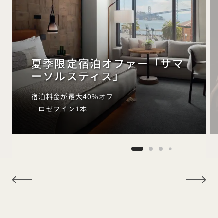
夏季限定宿泊オファー「サマ
ーソルスティス」
宿泊料金が最大40％オフ
ロゼワイン1本
NaN / 11