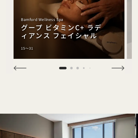
T
Bamford Wellness Spa
グープ ビタミンC+ ラデ
ィアンス フェイシャル
15～31
1
NaN / 6