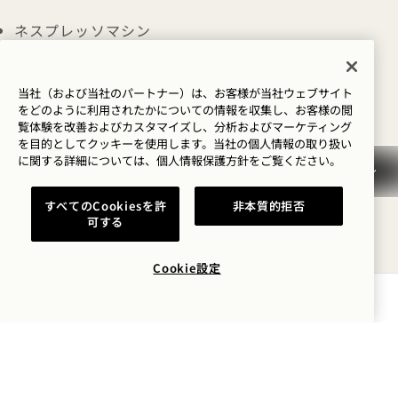
ネスプレッソマシン
高速Wi-Fi
当社（および当社のパートナー）は、お客様が当社ウェブサイト
持続可能な方法で調達された寝具
をどのように利用されたかについての情報を収集し、お客様の閲
覧体験を改善およびカスタマイズし、分析およびマーケティング
ソフトコットンのバスローブとスリッパ
を目的としてクッキーを使用します。当社の個人情報の取り扱い
に関する詳細については、
個人情報保護方針を
ご覧ください。
ヨガマット
すべてのCookiesを許
非本質的拒否
ブルートゥース・スピーカー
可する
全身鏡
Cookie設定
室内緑化
空室状況を確認する
ミニバー
1 Hotels