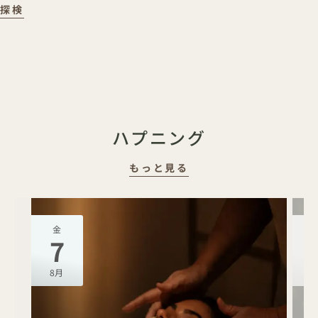
地域のイベント
探検
ハプニング
もっと見る
金
7
8月
8