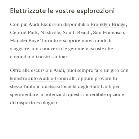
Elettrizzate le vostre esplorazioni
Con più Audi Excursion disponibili a
Brooklyn Bridge
,
Central Park
,
Nashville
,
South Beach
,
San Francisco
,
Hanalei Bay
e
Toronto
e scoprire nuovi modi di
viaggiare con cura verso le gemme nascoste che
circondano i nostri santuari.
Oltre alle escursioni Audi, puoi sempre fare un giro con
le
nostre
auto Audi e-tron
in all , oppure provare tu
stesso l'auto in qualsiasi località degli Stati Uniti per
sperimentare la potenza di questa incredibile opzione
di trasporto ecologico.