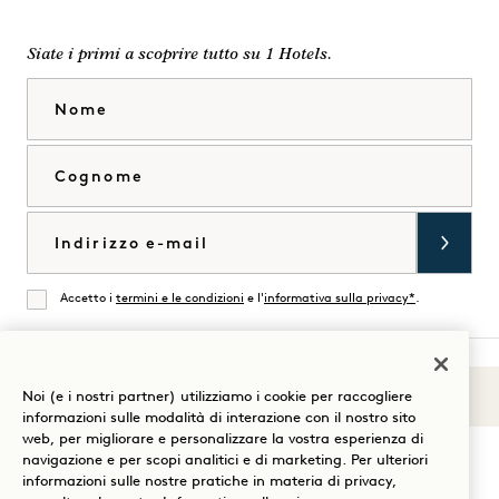
Siate i primi a scoprire tutto su 1 Hotels.
Nome
Cognome
Email
Accetto i
termini e le condizioni
e l'
informativa sulla privacy*
.
Accordati
Noi (e i nostri partner) utilizziamo i cookie per raccogliere
Suoni di 1
Visita
Visita
Visita
Visita
Visita
Visita
informazioni sulle modalità di interazione con il nostro sito
Guida al soggiorno
web, per migliorare e personalizzare la vostra esperienza di
1
1
1
1
1
1
navigazione e per scopi analitici e di marketing. Per ulteriori
Hotels
Hotels
Hotels
Hotels
Hotels
Hotels
informazioni sulle nostre pratiche in materia di privacy,
su
su
su
su
su
su