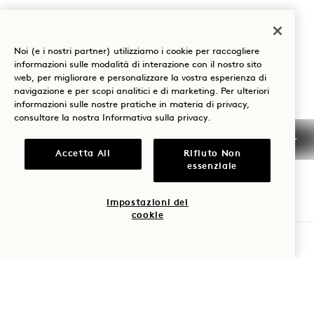
Seattle
,
WA
98121
Stati Uniti
Noi (e i nostri partner) utilizziamo i cookie per raccogliere
Hotel:
informazioni sulle modalità di interazione con il nostro sito
web, per migliorare e personalizzare la vostra esperienza di
+1 206 264 8111
navigazione e per scopi analitici e di marketing. Per ulteriori
Prenotazioni:
informazioni sulle nostre pratiche in materia di privacy,
consultare la nostra
Informativa sulla privacy
.
+1 833 623 0111
Seattle
Contattaci
Accetta All
Rifiuto Non
Politiche
Stampa
essenziale
Animali domestici
Domande frequenti
Impostazioni dei
Accessibilità
cookie
VERIFICA LA DISPONIBILITÀ
1 Hotels