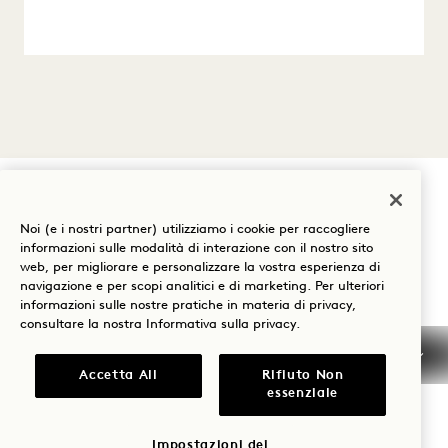
Noi (e i nostri partner) utilizziamo i cookie per raccogliere
Prenota: +1 833 623 0111
informazioni sulle modalità di interazione con il nostro sito
web, per migliorare e personalizzare la vostra esperienza di
Le nostre sedi
Mission
navigazione e per scopi analitici e di marketing. Per ulteriori
informazioni sulle nostre pratiche in materia di privacy,
La nostra storia
Unisciti al nostro team
consultare la nostra
Informativa sulla privacy
.
Sostenibilità
1 Homes
Accetta All
Rifiuto Non
essenziale
The Field Guide
Sviluppo
Stampa
Contatto
Impostazioni dei