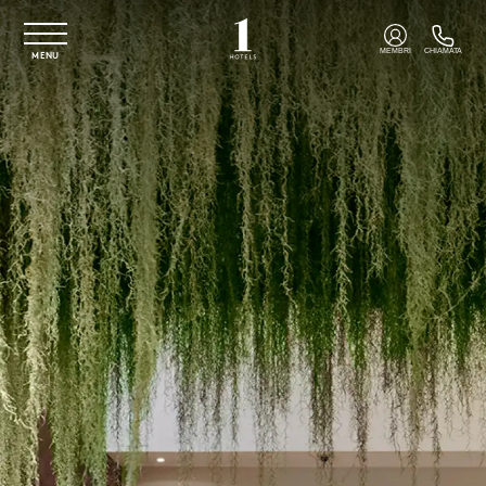
Vai al contenuto principale
MEMBRI
CHIAMATA
MENU