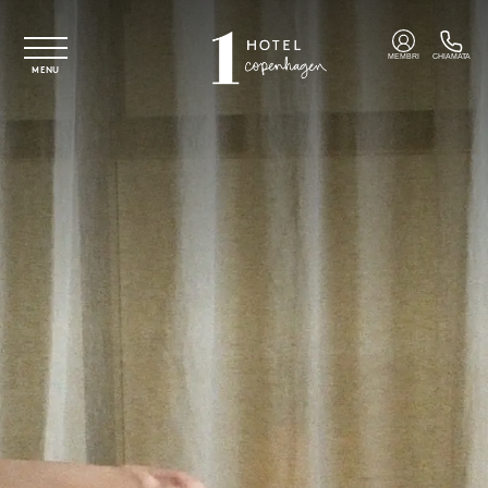
Vai al contenuto principale
MEMBRI
CHIAMATA
MENU