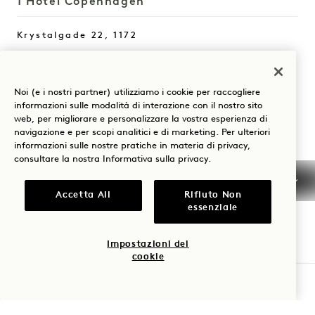
1 Hotel Copenhagen
Krystalgade 22, 1172
Copenhagen
Danimarca
Noi (e i nostri partner) utilizziamo i cookie per raccogliere
Hotel:
informazioni sulle modalità di interazione con il nostro sito
+45 33 45 91 00
web, per migliorare e personalizzare la vostra esperienza di
navigazione e per scopi analitici e di marketing. Per ulteriori
Prenotazioni:
informazioni sulle nostre pratiche in materia di privacy,
consultare la nostra
Informativa sulla privacy
.
+45 33 45 98 00
+1 855 212 0200
Accetta All
Rifiuto Non
Copenhagen
Contatti
essenziale
Politiche
Stampa
Impostazioni dei
Animali domestici
Domande frequenti
cookie
Accessibilità
VERIFICA LA DISPONIBILITÀ