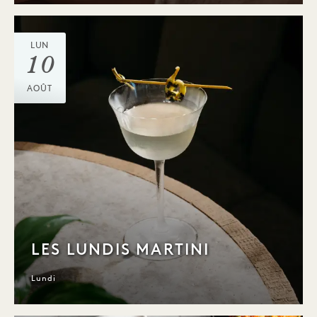
LUN
10
AOÛT
LES LUNDIS MARTINI
Lundi