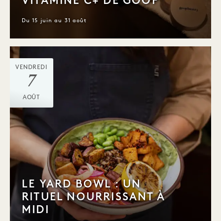
VITAMINE C+ DE GOOP
Du 15 juin au 31 août
VENDREDI
7
AOÛT
LE YARD BOWL : UN
RITUEL NOURRISSANT À
MIDI