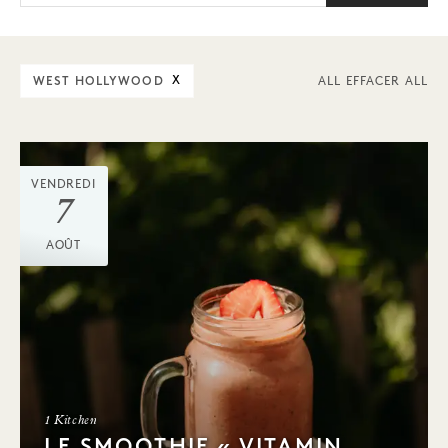
WEST HOLLYWOOD
X
ALL EFFACER ALL
VENDREDI
7
AOÛT
1 Kitchen
LE SMOOTHIE « VITAMIN