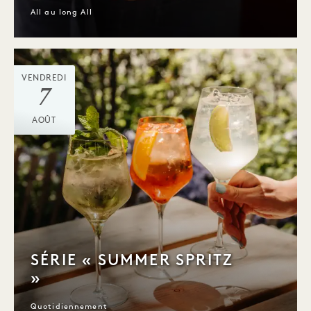
All au long All
VENDREDI
7
AOÛT
SÉRIE « SUMMER SPRITZ
»
Quotidiennement