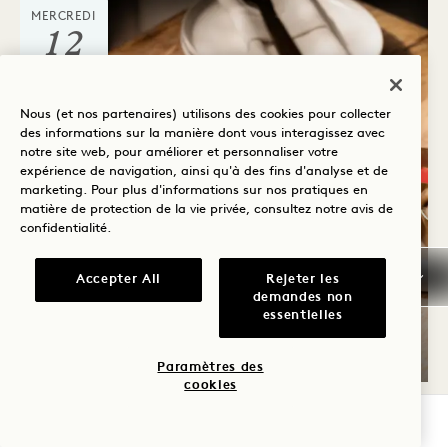
MERCREDI
12
AOÛT
Nous (et nos partenaires) utilisons des cookies pour collecter
des informations sur la manière dont vous interagissez avec
notre site web, pour améliorer et personnaliser votre
expérience de navigation, ainsi qu'à des fins d'analyse et de
marketing. Pour plus d'informations sur nos pratiques en
matière de protection de la vie privée, consultez notre
avis de
confidentialité
.
Accepter All
Rejeter les
LES JEUDIS « SIP & SEA »
demandes non
essentielles
Les jeudis
Paramètres des
cookies
VÉRIFIER LA DISPONIBILITÉ
MERCREDI