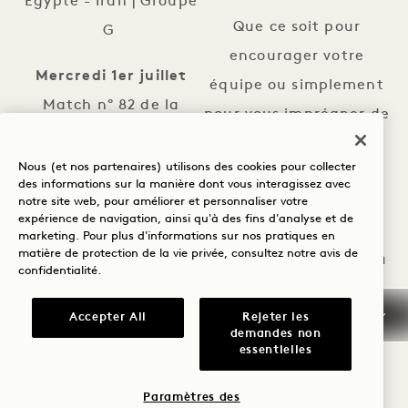
Égypte - Iran | Groupe
Que ce soit pour
G
encourager votre
Mercredi 1er juillet
équipe ou simplement
Match n° 82 de la
pour vous imprégner de
| Seizièmes de finale
l'ambiance, 1 Hotel
Nous (et nos partenaires) utilisons des cookies pour collecter
Seattle des World's
Lundi 6 juillet
Match n°
des informations sur la manière dont vous interagissez avec
Games une expérience
notre site web, pour améliorer et personnaliser votre
94 de la Coupe
expérience de navigation, ainsi qu'à des fins d'analyse et de
qui vaut le détour,
marketing. Pour plus d'informations sur nos pratiques en
d'Europe (
matière de protection de la vie privée, consultez notre
avis de
placée sous le signe du
) | Huitièmes de finale
confidentialité
.
partage, de la culture
Accepter All
Rejeter les
et d'un luxe
RÉSERVEZ DÈS
demandes non
LES JEUX MONDIAUX À SEAT
MAINTENANT
responsable.
essentielles
Paramètres des