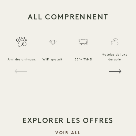
ALL COMPRENNENT
Matelas de luxe
Ami des animaux
WiFi gratuit
55"+ TVHD
durable
Li
1 / 15
EXPLORER LES OFFRES
VOIR ALL