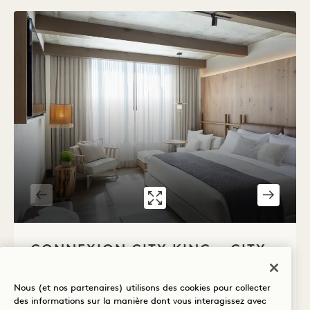
GALERIE 317
RELIER CITY KI
1 / 4
CONNEXION CITY KING + CITY
TWO QUEENS
Nous (et nos partenaires) utilisons des cookies pour collecter
Tour et vue sur la ville
1 King & 2 Queen Beds
des informations sur la manière dont vous interagissez avec