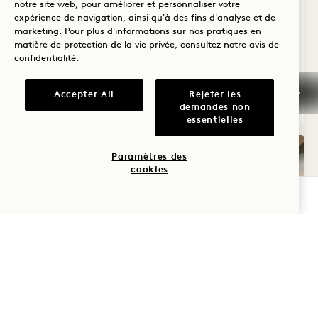
6 personnes
Douche de pluie uniquement
notre site web, pour améliorer et personnaliser votre
expérience de navigation, ainsi qu'à des fins d'analyse et de
Détails accessibles
marketing. Pour plus d'informations sur nos pratiques en
matière de protection de la vie privée, consultez notre
avis de
Average Size: 803 sq.ft. | 74 sq.m.
confidentialité
.
Accepter All
Rejeter les
Connexion City King + City Two Quee
Voir les détails
demandes non
essentielles
Paramètres des
cookies
VÉRIFIER LA DISPONIBILITÉ