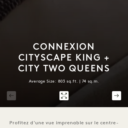
CONNEXION
CITYSCAPE KING +
CITY TWO QUEENS
Average Size: 803 sq.ft. | 74 sq.m.
1 / 4
Profitez d'une vue imprenable sur le centre-