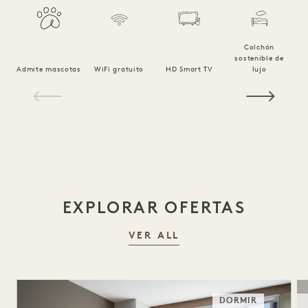
Colchón
sostenible de
Ro
Admite mascotas
WiFi gratuito
HD Smart TV
lujo
1 / 16
EXPLORAR OFERTAS
VER ALL
DORMIR