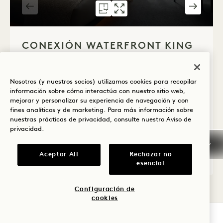
PLANO 592
HABITACIÓN 592
HABITACIONES COM
HABITACI
1 / 3
CONEXIÓN WATERFRONT KING
+ TWO QUEEN
1 cama de matrimonio y 2 camas individuales
Nosotros (y nuestros socios) utilizamos cookies para recopilar
información sobre cómo interactúa con nuestro sitio web,
6 Personas
Sólo ducha de lluvia
mejorar y personalizar su experiencia de navegación y con
Vista de la bahía
Habitaciones comunicadas
fines analíticos y de marketing. Para más información sobre
nuestras prácticas de privacidad, consulte nuestro
Aviso de
Average Size: 728 sq.ft. | 67 sq.m.
privacidad
.
Aceptar All
Rechazar no
Conexión Waterfront King + Two Queen
Ver detalles
esencial
Configuración de
cookies
COMPROBAR DISPONIBILIDAD