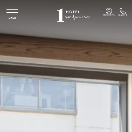
Ir al contenido principal
MIEMBROS
LLAME A
MENÚ