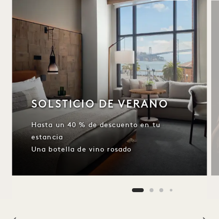
SOLSTICIO DE VERANO
Hasta un 40 % de descuento en tu
estancia
Una botella de vino rosado
NaN / 11