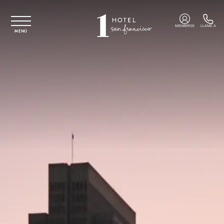
Ir al contenido principal
MIEMBROS
LLAME A
MENÚ