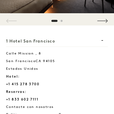
1 / 2
1 Hotel San Francisco
Calle Mission , 8
San Francisco
CA
94105
Estados Unidos
Hotel:
+1 415 278 3700
Reservas:
+1 833 602 7111
San Francisco
Contacte con nosotros