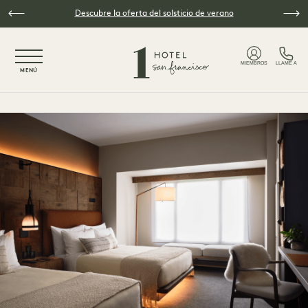
Ir al contenido principal
Descubre la oferta del solsticio de verano
NaN / 5
MIEMBROS
LLAME A
MENÚ