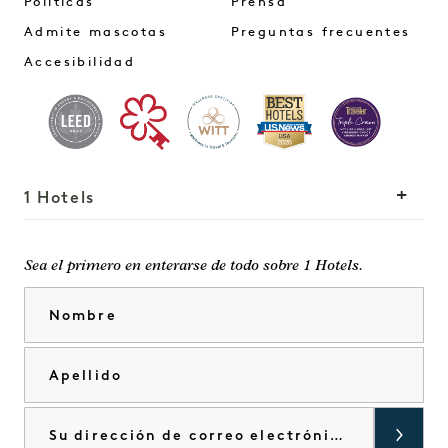
Políticas
Prensa
Admite mascotas
Preguntas frecuentes
Accesibilidad
1 Hotels
Nuestras sedes
Mission
Sea el primero en enterarse de todo sobre 1 Hotels.
Nuestra historia
Únete a nuestro
Nombre
Sostenibilidad
equipo
The Field Guide
1 Homes
Apellido
Pulse
Desarrollo
Tienda Goodthings
Contacte con nosotros
Correo electrónico