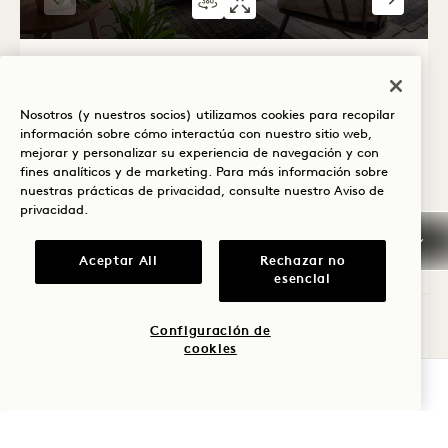
VISITA VIRTUAL 360º 322
GALERÍA 322
CONECTANDO 
ARBOR
1 / 7
CONECTANDO ARBOR HOUSE +
CITY TWO QUEENS
Nosotros (y nuestros socios) utilizamos cookies para recopilar
información sobre cómo interactúa con nuestro sitio web,
Premium Vista Ciudad
2 Camas King
mejorar y personalizar su experiencia de navegación y con
2 camas Queen
8 Personas
Ducha de lluvia
fines analíticos y de marketing. Para más información sobre
nuestras prácticas de privacidad, consulte nuestro
Aviso de
Terraza
Detalles accesibles
privacidad
.
Ventajas de la suite
Average Size: 2287 sq.ft. | 212 sq.m.
Aceptar All
Rechazar no
esencial
Conexión Arbor House + City Two Queens
Ver detalles
Configuración de
cookies
COMPROBAR DISPONIBILIDAD