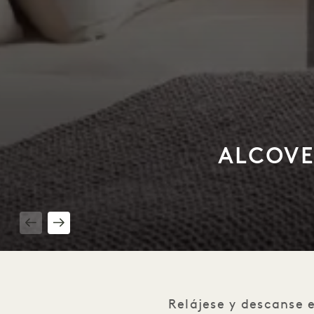
ALCOVE
1 / 4
Relájese y descanse 