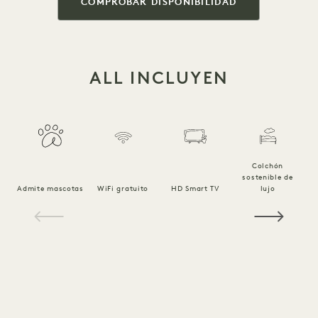
COMPROBAR DISPONIBILIDAD
ALL INCLUYEN
Colchón
sostenible de
Ro
Admite mascotas
WiFi gratuito
HD Smart TV
lujo
1 / 18