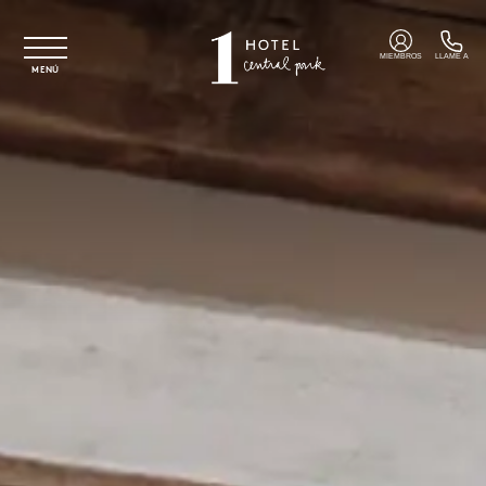
Ir al contenido principal
MIEMBROS
LLAME A
MENÚ