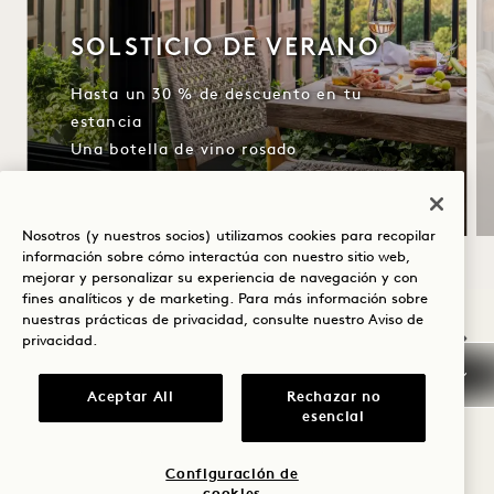
SOLSTICIO DE VERANO
Hasta un 30 % de descuento en tu
estancia
Una botella de vino rosado
Condiciones de cancelación flexibles
Nosotros (y nuestros socios) utilizamos cookies para recopilar
información sobre cómo interactúa con nuestro sitio web,
mejorar y personalizar su experiencia de navegación y con
fines analíticos y de marketing. Para más información sobre
NaN / 12
nuestras prácticas de privacidad, consulte nuestro
Aviso de
privacidad
.
Aceptar All
Rechazar no
esencial
OTRAS HABITACIONES QUE
LE PUEDEN GUSTAR
Configuración de