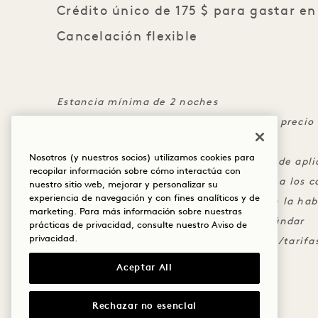
Crédito único de 175 $ para gastar en
Cancelación flexible
Estancia mínima de 2 noches
Un crédito por estancia, no aplicable al precio 
impuestos. Si no se utiliza, se perderá
Nosotros (y nuestros socios) utilizamos cookies para
El crédito no es transferible y no se puede apl
recopilar información sobre cómo interactúa con
El crédito se aplicará automáticamente a los ca
nuestro sitio web, mejorar y personalizar su
experiencia de navegación y con fines analíticos y de
canjearlo, los cargos se deben cargar en la hab
marketing. Para más información sobre nuestras
Se aplica la política de cancelación estándar
prácticas de privacidad, consulte nuestro
Aviso de
privacidad
.
No se puede combinar con otras ofertas/tarifas
negociadas y afiliaciones.
Aceptar All
Rechazar no esencial