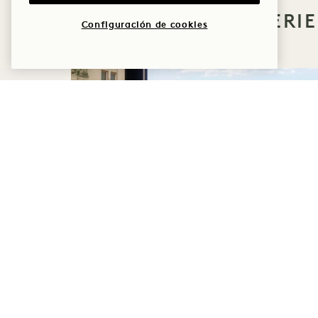
MÁS OFERTAS Y EXPERI
Configuración de cookies
DORMIR
SOLSTICIO DE VERANO
Hasta un 30 % de descuento en tu
estancia
Una botella de vino rosado
Condiciones de cancelación
flexibles