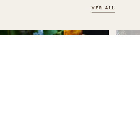
VER ALL
DORMIR
PRUEBE
1 CÓMO EMPEZAR BIEN
AP
EL DÍA
EX
Hasta un 30 % de descuento en tu
Hast
estancia
esta
. Crédito diario de 60 $ para
Serv
desayuno.
para