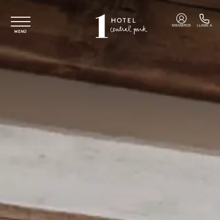
Ir al contenido principal
MIEMBROS
LLAME A
MENÚ