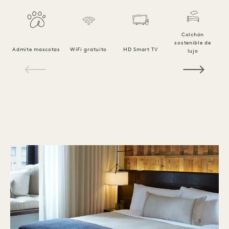
Colchón
Ro
sostenible de
Admite mascotas
WiFi gratuito
HD Smart TV
lujo
1 / 18