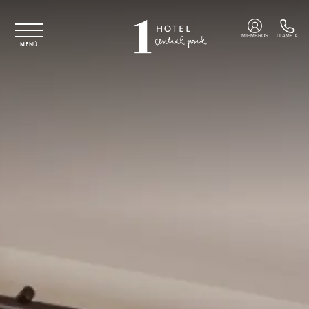
Ir al contenido principal
MIEMBROS
LLAME A
MENÚ