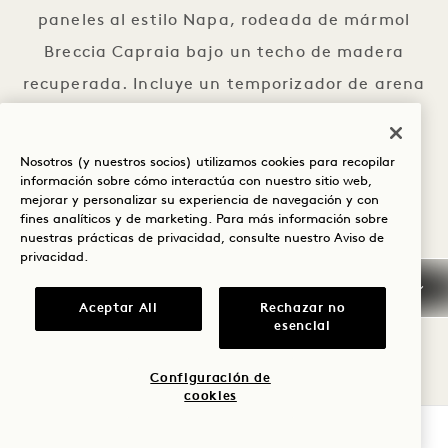
paneles al estilo Napa, rodeada de mármol
Breccia Capraia bajo un techo de madera
recuperada. Incluye un temporizador de arena
para la ducha y productos de baño all de
Bamford.
Nosotros (y nuestros socios) utilizamos cookies para recopilar
información sobre cómo interactúa con nuestro sitio web,
mejorar y personalizar su experiencia de navegación y con
fines analíticos y de marketing. Para más información sobre
nuestras prácticas de privacidad, consulte nuestro
Aviso de
privacidad
.
Aceptar All
Rechazar no
EXPLORAR OFERTAS
esencial
VER ALL
Configuración de
cookies
COMPROBAR DISPONIBILIDAD