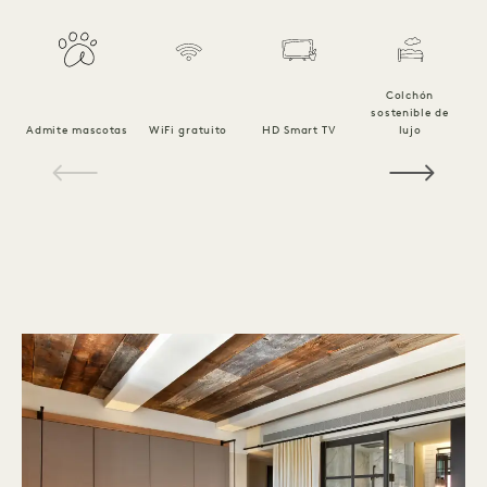
Colchón
sostenible de
Ro
Admite mascotas
WiFi gratuito
HD Smart TV
lujo
1 / 18