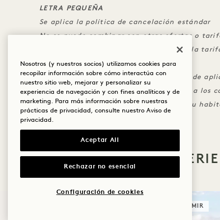
LETRA PEQUEÑA
Se aplica la política de cancelación estándar
No se puede combinar con otras ofertas o tarif
Un crédito por estancia, no aplicable a la tarif
impuestos. Si no se utiliza, se perderá
Nosotros (y nuestros socios) utilizamos cookies para
recopilar información sobre cómo interactúa con
El crédito no es transferible y no se puede apl
nuestro sitio web, mejorar y personalizar su
El crédito se aplicará automáticamente a los ca
experiencia de navegación y con fines analíticos y de
marketing. Para más información sobre nuestras
canjearlo, los cargos deben cargarse a su habit
prácticas de privacidad, consulte nuestro
Aviso de
privacidad
.
Aceptar All
MÁS OFERTAS Y EXPERI
Rechazar no esencial
Configuración de cookies
DORMIR