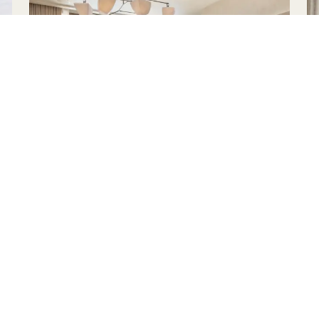
SUITE DORMIR
Hasta un 30 % de descuento en tu
estancia
50 $ de crédito diario para gastar en
el hotel