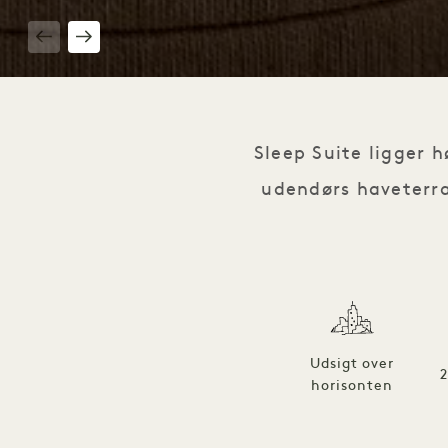
1 / 3
Sleep Suite ligger 
udendørs haveterra
Udsigt over
horisonten