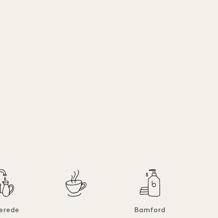
rerede
Bamford
B