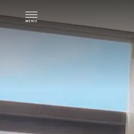
Spring til hovedindhold
MENU