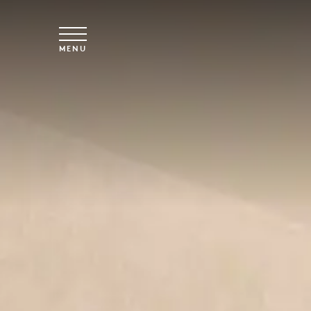
Spring til hovedindhold
MENU