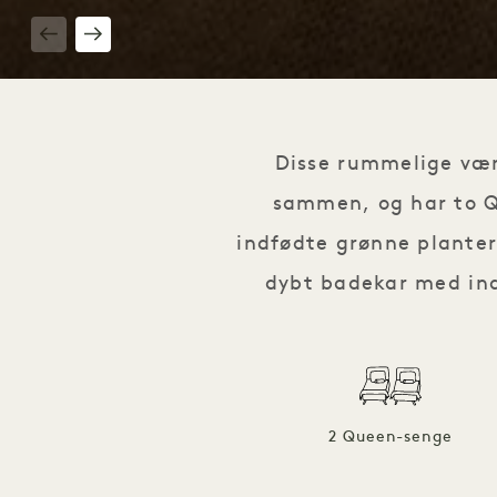
1 / 3
Disse rummelige være
sammen, og har to Q
indfødte grønne planter
dybt badekar med in
2 Queen-senge