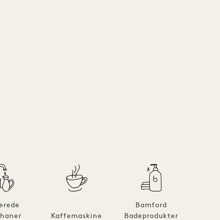
rerede
Bamford
B
haner
Kaffemaskine
Badeprodukter
bade