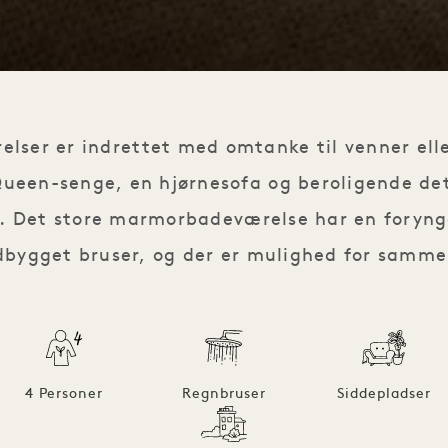
lser er indrettet med omtanke til venner eller
ueen-senge, en hjørnesofa og beroligende deta
. Det store marmorbadeværelse har en foryng
dbygget bruser, og der er mulighed for samm
4 Personer
Regnbruser
Siddepladser