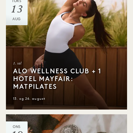
TORS
13
AUG
1. sal
ALO WELLNESS CLUB + 1
HOTEL MAYFAIR:
MATPILATES
13. og 26. august
ONS