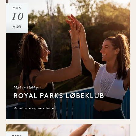
MAN
10
AUG
Mød op i lobbyen
ROYAL PARKS LØBEKLUB
Mandage og onsdage