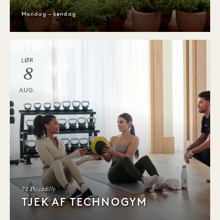
Mandag – søndag
LØR
8
AUG.
71 Piccadilly
TJEK AF TECHNOGYM