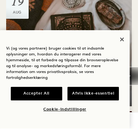
19
AUG
Vi (og vores partnere) bruger cookies til at indsamle
oplysninger om, hvordan du interagerer med vores
hjemmeside, til at forbedre og tilpasse din browseroplevelse
og til analyse- og markedsføringsformål. For mere
information om vores privatlivspraksis, se vores
Neighbours
fortrolighedserklæring
TAROT-LÆSNING
Accepter All
Afvis ikke-essentiel
19. august
Cookie-indstillinger
TJEK TILGÆNGELIGHED
LØR
22