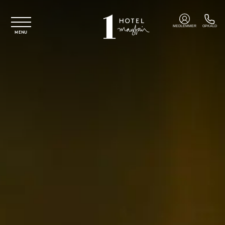
Spring til hovedindhold
MEDLEMMER
OPKALD
MENU