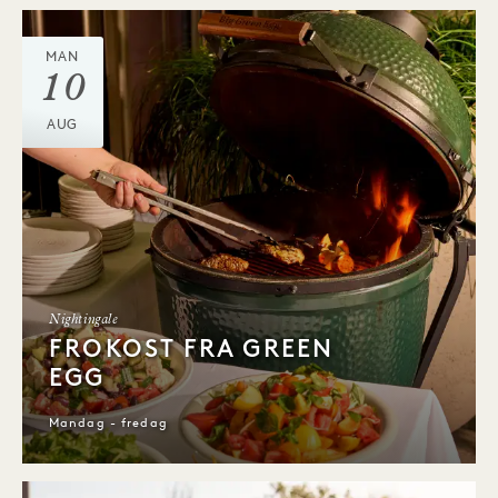
MAN
10
AUG
Nightingale
FROKOST FRA GREEN
EGG
Mandag - fredag