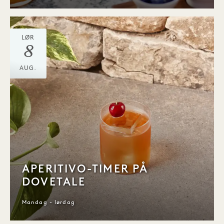
LØR
8
AUG.
APERITIVO-TIMER PÅ
DOVETALE
Mandag - lørdag