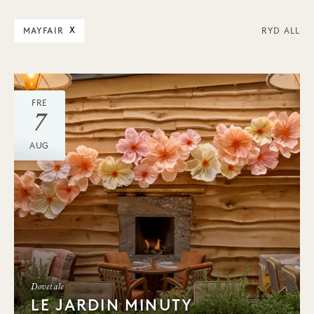
MAYFAIR
X
RYD ALL
FRE
7
AUG
Dovetale
LE JARDIN MINUTY