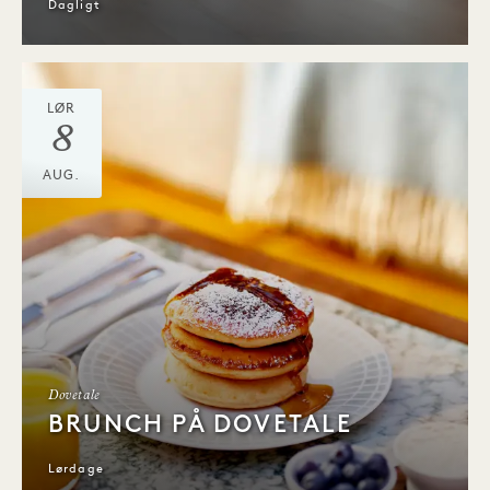
Dagligt
LØR
8
AUG.
Dovetale
BRUNCH PÅ DOVETALE
Lørdage