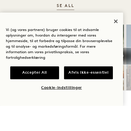
SE ALL
Vi (og vores partnere) bruger cookies til at indsamle
SØVN
oplysninger om, hvordan du interagerer med vores
hjemmeside, til at forbedre og tilpasse din browseroplevelse
og til analyse- og markedsføringsformål. For mere
information om vores privatlivspraksis, se vores
fortrolighedserklæring
Accepter All
Afvis ikke-essentiel
Cookie-indstillinger
1 DEN RIGTIGE MÅDE AT
STARTE DAGEN PÅ
TJEK TILGÆNGELIGHED
Start dagen med et morgenmadskredit på
50 $
Fleksibel afbestilling