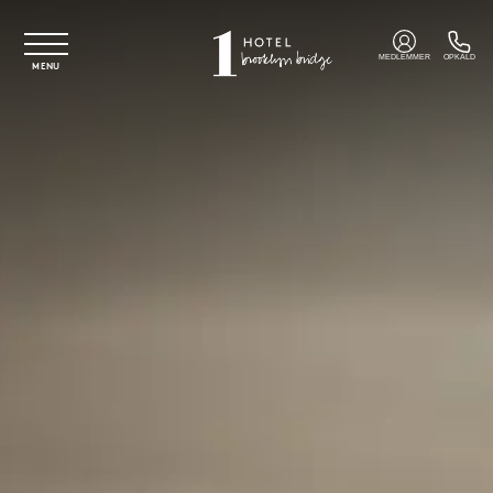
Spring til hovedindhold
MEDLEMMER
OPKALD
MENU