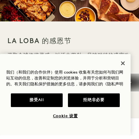
标语 11月27日
LA LOBA 的感恩节
汲取全球传统灵感，以活力四射、风味独特的盛宴欢
庆佳节。从生蚝"aguachile"和松露伊比利亚小食，
我们（和我们的合作伙伴）使用 cookies 收集有关您如何与我们网
到酱腌三文鱼和传统火鸡佐莎莎玛卡，每道菜皆融合
站互动的信息，改善和定制您的浏览体验，并用于分析和营销目
的。有关我们隐私保护措施的更多信息，请参阅我们的
《隐私声明
了大胆香料与优雅舒适感。打造令人难忘的现代感恩
节。
接受All
拒绝非必要
Cookie 设置
晚餐菜单 下午2
:00 - 晚上9:00 | 成人175美元，儿童
查询可用性
（12岁以下）70美元