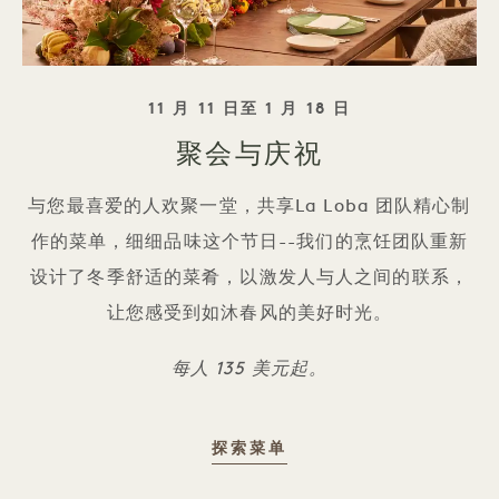
标语
11 月 11 日至 1 月 18 日
聚会与庆祝
与您最喜爱的人欢聚一堂，共享La Loba 团队精心制
作的菜单，细细品味这个节日--我们的烹饪团队重新
设计了冬季舒适的菜肴，以激发人与人之间的联系，
让您感受到如沐春风的美好时光。
每人 135 美元起。
欢聚一堂
探索菜单