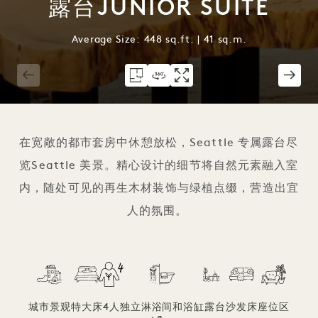
露台JUNIOR SUITE
Average Size: 448 sq.ft. | 41 sq.m.
1 / 4
在宽敞的都市套房中休憩放松，Seattle 专属露台尽
览Seattle 美景。精心设计的细节将自然元素融入室
内，随处可见的再生木材装饰与绿植点缀，营造出宜
人的氛围。
城市景观
特大床
4人
独立淋浴间和浴缸
露台
沙发床
座位区