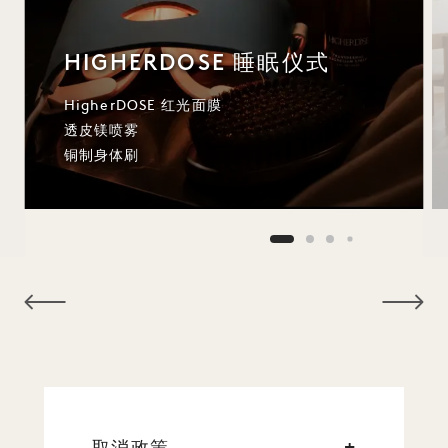
HIGHERDOSE 睡眠仪式
HigherDOSE 红光面膜
透皮镁喷雾
铜制身体刷
NaN / 9