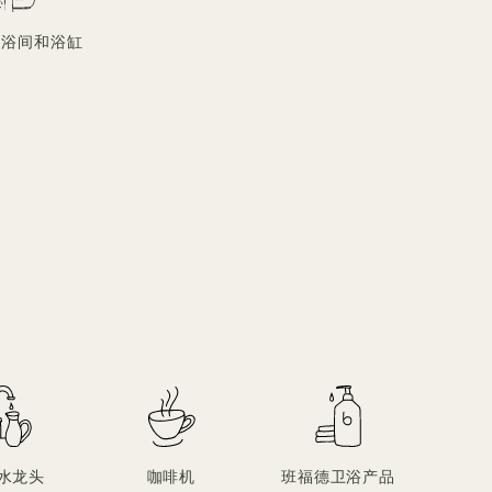
淋浴间和浴缸
水龙头
咖啡机
班福德卫浴产品
柔软