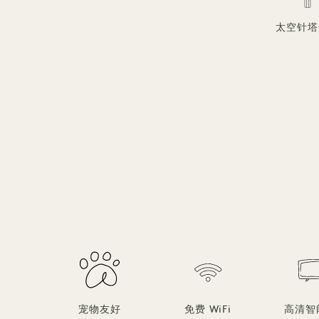
太空针塔
宠物友好
免费 WiFi
高清智