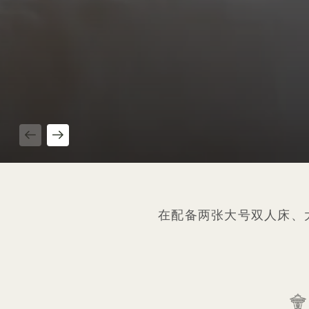
1 / 4
在配备两张大号双人床、