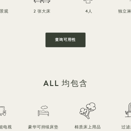
景观
2 张大床
4人
独立
查询可用性
ALL 均包含
能电视
豪华可持续床垫
棉质床上用品
过滤