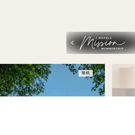
查看ALL
睡眠
睡
你好，SEATTLE
套房