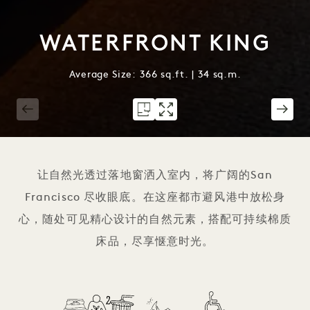
WATERFRONT KING
Average Size: 366 sq.ft. | 34 sq.m.
1 / 2
让自然光透过落地窗洒入室内，将广阔的San
Francisco 尽收眼底。在这座都市避风港中放松身
心，随处可见精心设计的自然元素，搭配可持续棉质
床品，尽享惬意时光。