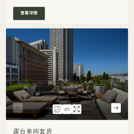
阁楼单间套房
查看详情
户型图 584
360度全景 584
584画廊
露台单间套房
露台工作室套房
露台单间套房
1 / 6
露台单间套房