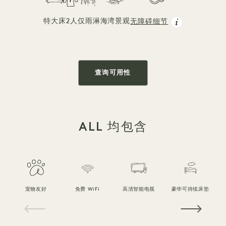
特大床
2人
仅雨淋
海湾景观
无障碍细节
查询可用性
ALL 均包含
宠物友好
免费 WiFi
高清智能电视
豪华可持续床垫
1 / 16