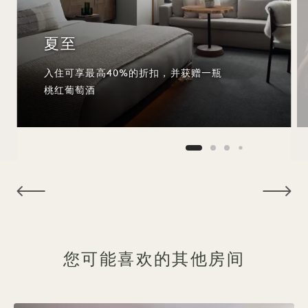
夏至
入住可享最高40%的折扣，并获赠一瓶
桃红葡萄酒
NaN / 11
您可能喜欢的其他房间