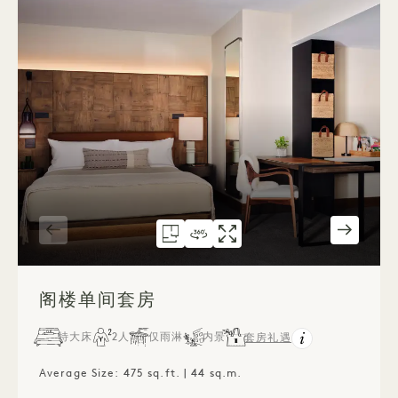
户型图 581
360度全景 581
581画廊
壁龛式单间套房
壁龛工作室套房
壁龛式单间套房
1 / 3
阁楼单间套房
特大床
2人
仅雨淋
内景
套房礼遇
Average Size: 475 sq.ft. | 44 sq.m.