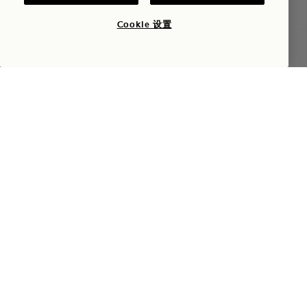
1 Hotel San Francisco
Cookie 设置
8Mission Street
查询可用性
San Francisco
,
CA
94105
美国
酒店
+1 415 278 3700
预订：
+1 833 602 7111
San Francisco
联系我们
酒店政策
新闻
宠物友好
常见问题
无障碍设施