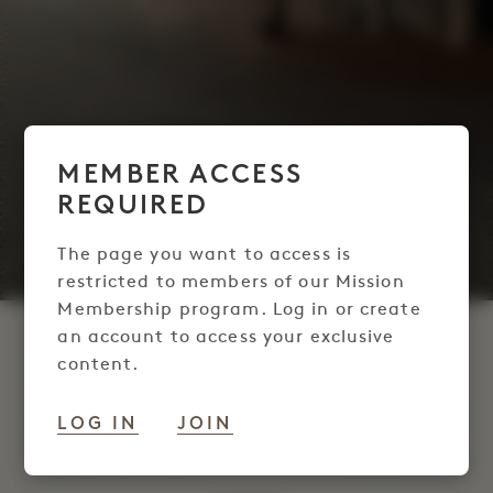
MEMBER ACCESS
REQUIRED
The page you want to access is
restricted to members of our Mission
Membership program. Log in or create
an account to access your exclusive
MISSION 成员睡眠套房
content.
LOG IN
JOIN
作为Mission ，预订我们的套房之一，入住Terrene
您将额外获得价值100美元Terrene 餐饮抵用券。