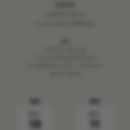
您将获得
住宿最高立减35%
Terrene100美元消费抵用金
细则
可能存在不可预订日期
不可与其他优惠或房价同时使用
客人需将费用记入房账，方可享受积分
需至少入住两晚
报到
退房
星期一
星期二
10
11