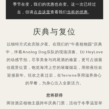
季节在变，我们的优惠也在变。这一次已经过
去，但请
点击这里
查看我们
当前的优惠
。
庆典与复位
以独特方式欢庆除夕夜。在我们的"午夜植物园"庆典
中，伴着Analog Dog乐队的现场演奏、DJ HeyLove
的动感节拍，尽享美食与鸡尾酒的飨宴，更可占据最
佳观景位置，饱览海湾上空的璀璨烟花，用彻夜狂欢
迎接新年。狂欢之夜过后，在Terrene享用滋养身心
的早餐，为身心注入全新活力。
您将获得
两张酒店植物主题跨年庆典门票，活动于冬季温室举