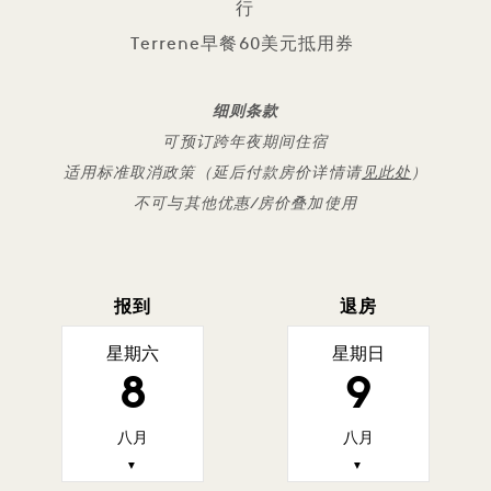
行
Terrene早餐60美元抵用券
细则条款
可预订跨年夜期间住宿
适用标准取消政策（延后付款房价详情请
见此处
）
不可与其他优惠/房价叠加使用
报到
退房
星期六
星期日
8
9
八月
八月
▼
▼