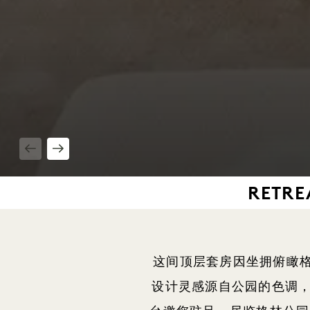
1 / 5
RETRE
这间顶层套房因坐拥俯瞰格
设计灵感源自公园的色调