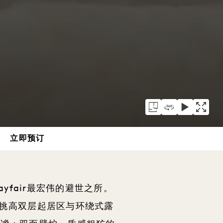
立即预订
fair最宏伟的避世之所。
挑高双层起居区与环绕式露