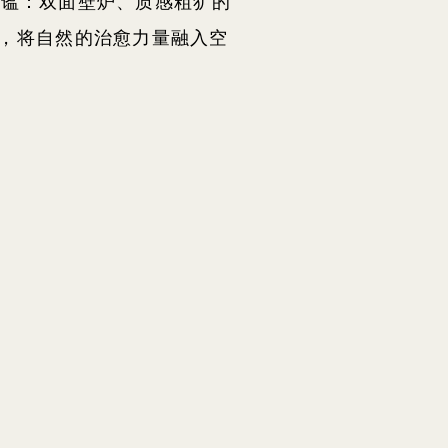
静谧：双面壁炉、质感粗犷的
，将自然的治愈力量融入空