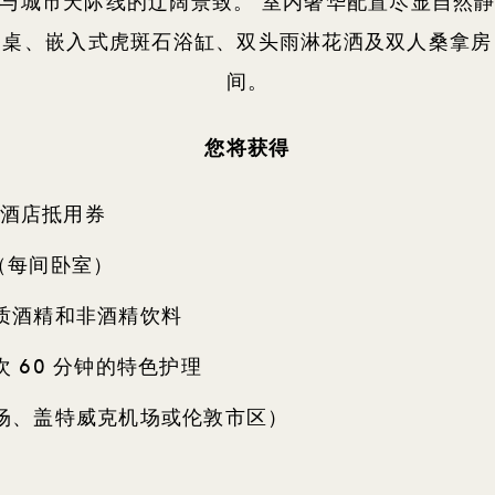
与城市天际线的辽阔景致。 室内奢华配置尽显自然
餐桌、嵌入式虎斑石浴缸、双头雨淋花洒及双人桑拿房
间。
您将获得
镑酒店抵用券
餐（每间卧室）
质酒精和非酒精饮料
 60 分钟的特色护理
场、盖特威克机场或伦敦市区）