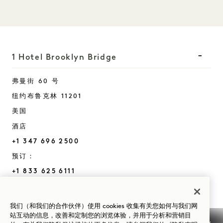
1 Hotel Brooklyn Bridge
弗曼街 60 号
纽约
布鲁克林
11201
美国
酒店
+1 347 696 2500
预订：
+1 833 625 6111
Brooklyn Bridge
联系我们
酒店政策
新闻
我们（和我们的合作伙伴）使用 cookies 收集有关您如何与我们网
宠物友好
常见问题
站互动的信息，改善和定制您的浏览体验，并用于分析和营销目