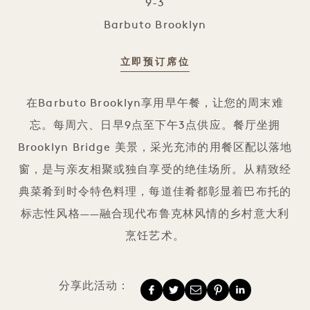
9-3
Barbuto Brooklyn
立即预订席位
巴布托早午餐
在Barbuto Brooklyn享用早午餐，让您的周末难
忘。每周六、日早9点至下午3点供应。餐厅坐拥
Brooklyn Bridge 美景，采光充沛的用餐区配以落地
窗，是与亲友相聚或独自享受的绝佳场所。从精致经
典菜肴到时令特色料理，每道佳肴都彰显着巴布托的
标志性风格——融合现代布鲁克林风情的乡村意大利
烹饪艺术。
分享此活动：