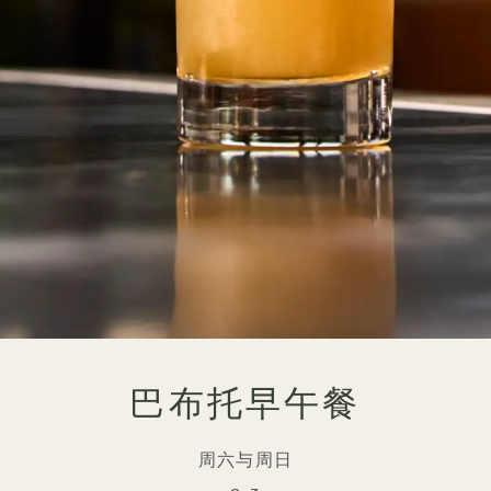
巴布托早午餐
周六与周日