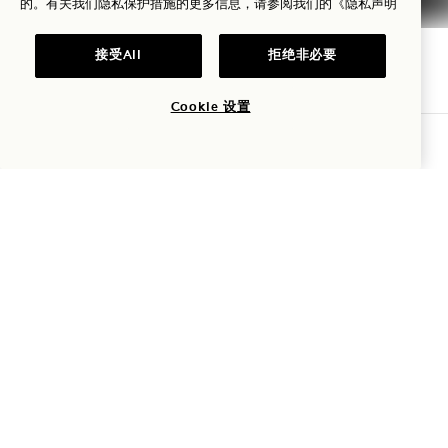
的。有关我们隐私保护措施的更多信息，请参阅我们的
《隐私声明
无障碍设施
接受All
拒绝非必要
Cookie 设置
查询可用性
1 Hotels
我们的地点
Mission
率先了解有关1 Hotels 的一切。
我们的故事
加入我们的团队
姓名
可持续性
1 Homes
The Field Guide
发展
姓氏
新闻
联系我们
选购Goodthings
电子邮件
我同意
条款和条件
以及
隐私政策
*