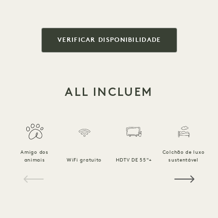
VERIFICAR DISPONIBILIDADE
ALL INCLUEM
Amigo dos
Colchão de luxo
R
animais
WiFi gratuito
HDTV DE 55"+
sustentável
1 / 15