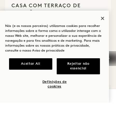
CASA COM TERRAÇO DE
LIGAÇÃO + CITY TWO QUEENS
Vista Premium para a cidade
Nós (e os nossos parceiros) utilizamos cookies para recolher
1 cama king e 2 camas queen
6 Pessoas
informações sobre a forma como o utilizador interage com o
Chuveiro de chuva
Terraço
nosso Web site, melhorar e personalizar a sua experiência de
navegação e para fins analíticos e de marketing. Para mais
Sala de estar separada
Detalhes acessíveis
informações sobre as nossas práticas de privacidade,
Vantagens da suite
consulte o nosso
Aviso de privacidade
Average Size: 2425 sq.ft. | 225 sq.m.
Aceitar All
Rejeitar não
essencial
Casa com terraço interligado + City Tw
Ver detalhes
Definições de
cookies
VERIFICAR DISPONIBILIDADE