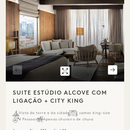
GALERIA 321
SUÍTE ESTÚDIO 
1 / 4
SUITE ESTÚDIO ALCOVE COM
LIGAÇÃO + CITY KING
Vista da torre e da cidade
2 camas king-size
4 Pessoas
Apenas chuveiro de chuva