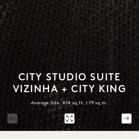
CITY STUDIO SUITE
VIZINHA + CITY KING
Average Size: 854 sq.ft. | 79 sq.m.
1 / 3