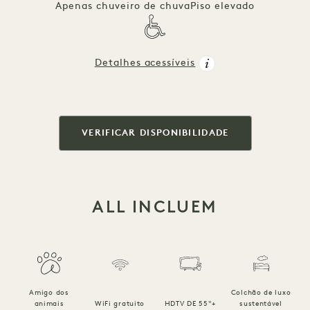
Apenas chuveiro de chuva
Piso elevado
Detalhes acessíveis
VERIFICAR DISPONIBILIDADE
ALL INCLUEM
Amigo dos
Colchão de luxo
R
animais
WiFi gratuito
HDTV DE 55"+
sustentável