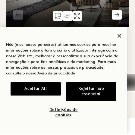
PLANTA 305
VISITA VIRTUAL 360 305
GALERIA 305
SUITE ESTÚDIO COM 
SUÍTE ALCO
SUIT
1 / 2
ALCOVE STUDIO SUITE
Nós (e os nossos parceiros) utilizamos cookies para recolher
informações sobre a forma como o utilizador interage com o
Vista da torre e da cidade
Cama King
nosso Web site, melhorar e personalizar a sua experiência de
2 Pessoas
Apenas chuveiro de chuva
navegação e para fins analíticos e de marketing. Para mais
Secador de cabelo Dyson
informações sobre as nossas práticas de privacidade,
Vantagens da suite
consulte o nosso
Aviso de privacidade
Average Size: 527 sq.ft. | 48 sq.m.
Aceitar All
Rejeitar não
essencial
Alcove Studio Suite
Ver detalhes
Definições de
cookies
VERIFICAR DISPONIBILIDADE