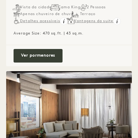
Vista da cidade
Cama King
2 Pessoas
Apenas chuveiro de chuva
Terraço
Detalhes acessíveis
Vantagens da suite
Average Size: 470 sq.ft. | 43 sq.m.
Terrace Studio Suite
Ver pormenores